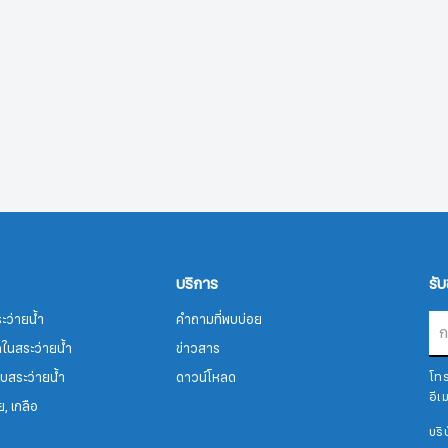
บริการ
รั
ะว่ายน้ำ
คำถามที่พบบ่อย
รคในสระว่ายน้ำ
ข่าวสาร
บสระว่ายน้ำ
ดาวน์โหลด
โท
อีเ
ย, เกลือ
บริ