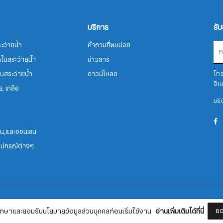
บริการ
รั
ะว่ายน้ำ
คำถามที่พบบ่อย
รคในสระว่ายน้ำ
ข่าวสาร
บสระว่ายน้ำ
ดาวน์โหลด
โท
อีเ
ย, เกลือ
บริ
สมัครรับจดหมายข่าว
ซน,และออนเซน
อุปกรณ์ต่างๆ
ชื่อ
นามสกุล
ุกกี้
ข้อกำหนดและเงื่อนไข
Currency
฿ 
ยอ
กษาและยอมรับนโยบายข้อมูลส่วนบุคคลก่อนเริ่มใช้งาน
อ่านเพิ่มเติมได้ที่นี่