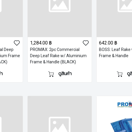
1,284.00 ฿
642.00 ฿
l Deep
PROMAX: 2pc Commercial
BOSS: Leaf Rake
nium Frame
Deep Leaf Rake w/ Aluminium
Frame & Handle
ACK)
Frame & Handle (BLACK)
้า
ดูสินค้า
ดู