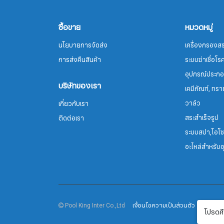
ซื้อขาย
หมวดหมู่
นโยบายการจัดส่ง
เครื่องกรองสร
การส่งคืนสินค้า
ระบบฆ่าเชื่อโ
อุปกรณ์ประกอ
บริษัทของเรา
เคมีภัณฑ์, ทรา
วาล์ว
เกี่ยวกับเรา
สระสำเร็จรูป
ติดต่อเรา
ระบบสปา,โอโ
อะไหล่สำหรับ
Pool King Inter Co.,Ltd
เงื่อนไขความเป็นส่วนตัว
นโยบายค
โปรดศึ