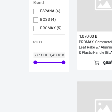
Brand
ESPANA
(4)
BOSS
(4)
PROMAX
(5)
1,070.00 ฿
ราคา
PROMAX: Commercia
Leaf Rake w/ Alumi
& Plastic Handle (BL
277.13 ฿
1,407.05 ฿
ดูสินค