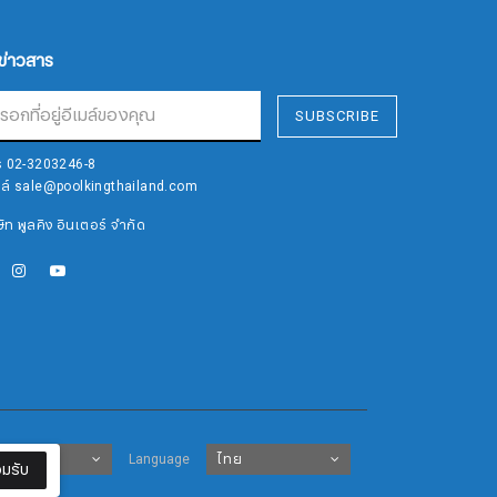
บข่าวสาร
SUBSCRIBE
ร
02-3203246-8
มล์
sale@poolkingthailand.com
ษัท พูลคิง อินเตอร์ จำกัด
บาท
Language
ไทย
มรับ